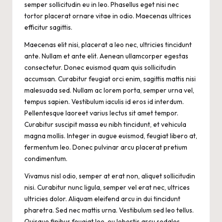
semper sollicitudin eu in leo. Phasellus eget nisi nec
tortor placerat ornare vitae in odio. Maecenas ultrices
efficitur sagittis.
Maecenas elit nisi, placerat a leo nec, ultricies tincidunt
ante. Nullam et ante elit. Aenean ullamcorper egestas
consectetur. Donec euismod quam quis sollicitudin
accumsan. Curabitur feugiat orci enim, sagittis mattis nisi
malesuada sed. Nullam ac lorem porta, semper urna vel,
tempus sapien. Vestibulum iaculis id eros id interdum.
Pellentesque laoreet varius lectus sit amet tempor.
Curabitur suscipit massa eu nibh tincidunt, et vehicula
magna mollis. Integer in augue euismod, feugiat libero at,
fermentum leo. Donec pulvinar arcu placerat pretium
condimentum.
Vivamus nisl odio, semper at erat non, aliquet sollicitudin
nisi. Curabitur nunc ligula, semper vel erat nec, ultrices
ultricies dolor. Aliquam eleifend arcu in dui tincidunt
pharetra. Sed nec mattis urna. Vestibulum sed leo tellus.
Quisque finibus feugiat leo, eu lobortis arcu sodales