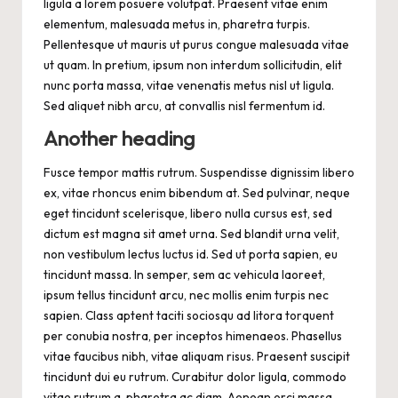
ligula a lorem posuere volutpat. Praesent vitae enim
elementum, malesuada metus in, pharetra turpis.
Pellentesque ut mauris ut purus congue malesuada vitae
ut quam. In pretium, ipsum non interdum sollicitudin, elit
nunc porta massa, vitae venenatis metus nisl ut ligula.
Sed aliquet nibh arcu, at convallis nisl fermentum id.
Another heading
Fusce tempor mattis rutrum. Suspendisse dignissim libero
ex, vitae rhoncus enim bibendum at. Sed pulvinar, neque
eget tincidunt scelerisque, libero nulla cursus est, sed
dictum est magna sit amet urna. Sed blandit urna velit,
non vestibulum lectus luctus id. Sed ut porta sapien, eu
tincidunt massa. In semper, sem ac vehicula laoreet,
ipsum tellus tincidunt arcu, nec mollis enim turpis nec
sapien. Class aptent taciti sociosqu ad litora torquent
per conubia nostra, per inceptos himenaeos. Phasellus
vitae faucibus nibh, vitae aliquam risus. Praesent suscipit
tincidunt dui eu rutrum. Curabitur dolor ligula, commodo
vitae rutrum a, pharetra ac diam. Aenean orci massa,