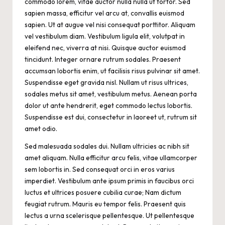
commodo lorem, vitae auctor nulla nulla ut tortor. Sed
sapien massa, efficitur vel arcu at, convallis euismod
sapien. Ut at augue vel nisi consequat porttitor. Aliquam
vel vestibulum diam. Vestibulum ligula elit, volutpat in
eleifend nec, viverra at nisi. Quisque auctor euismod
tincidunt. Integer ornare rutrum sodales. Praesent
accumsan lobortis enim, ut facilisis risus pulvinar sit amet.
Suspendisse eget gravida nisl. Nullam ut risus ultrices,
sodales metus sit amet, vestibulum metus. Aenean porta
dolor ut ante hendrerit, eget commodo lectus lobortis.
Suspendisse est dui, consectetur in laoreet ut, rutrum sit
amet odio.
Sed malesuada sodales dui. Nullam ultricies ac nibh sit
amet aliquam. Nulla efficitur arcu felis, vitae ullamcorper
sem lobortis in. Sed consequat orci in eros varius
imperdiet. Vestibulum ante ipsum primis in faucibus orci
luctus et ultrices posuere cubilia curae; Nam dictum
feugiat rutrum. Mauris eu tempor felis. Praesent quis
lectus a urna scelerisque pellentesque. Ut pellentesque