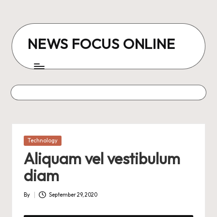
Skip
to
NEWS FOCUS ONLINE
content
Posted
Technology
in
Aliquam vel vestibulum
diam
By
September 29, 2020
Posted
by