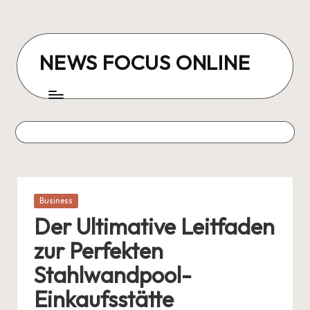
Skip
to
NEWS FOCUS ONLINE
content
Posted
Business
in
Der Ultimative Leitfaden
zur Perfekten
Stahlwandpool-
Einkaufsstätte