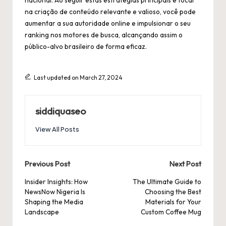
nacional. Ao seguir estas estratégias principais e focar
na criação de conteúdo relevante e valioso, você pode
aumentar a sua autoridade online e impulsionar o seu
ranking nos motores de busca, alcançando assim o
público-alvo brasileiro de forma eficaz.
Last updated on March 27, 2024
siddiquaseo
View All Posts
Post
Previous Post
Next Post
navigation
Insider Insights: How
The Ultimate Guide to
NewsNow Nigeria Is
Choosing the Best
Shaping the Media
Materials for Your
Landscape
Custom Coffee Mug