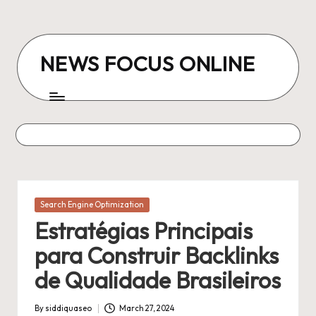
Skip
to
NEWS FOCUS ONLINE
content
Posted
Search Engine Optimization
in
Estratégias Principais
para Construir Backlinks
de Qualidade Brasileiros
By
siddiquaseo
March 27, 2024
Posted