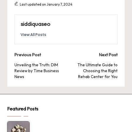
Last updated on January 7, 2024
siddiquaseo
View All Posts
Post
Previous Post
Next Post
navigation
Unveiling the Truth: DIM
The Ultimate Guide to
Review by Time Business
Choosing the Right
News
Rehab Center for You
Featured Posts