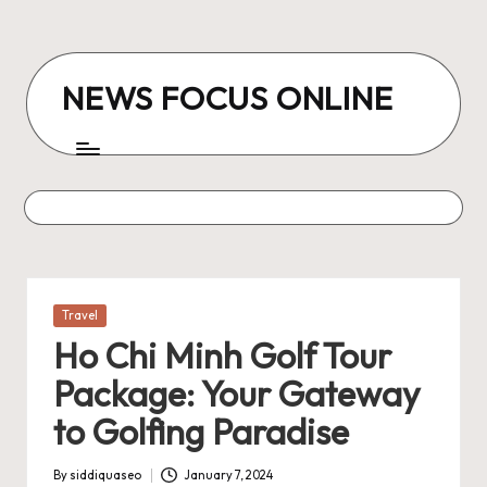
Skip
to
NEWS FOCUS ONLINE
content
Posted
Travel
in
Ho Chi Minh Golf Tour
Package: Your Gateway
to Golfing Paradise
By
siddiquaseo
January 7, 2024
Posted