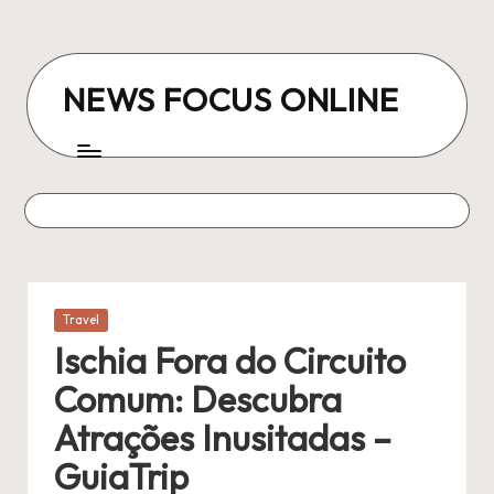
Skip
to
NEWS FOCUS ONLINE
content
Posted
Travel
in
Ischia Fora do Circuito
Comum: Descubra
Atrações Inusitadas –
GuiaTrip