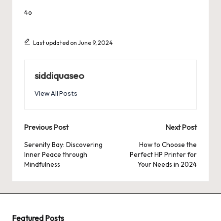
4o
Last updated on June 9, 2024
siddiquaseo
View All Posts
Post
Previous Post
Next Post
navigation
Serenity Bay: Discovering
How to Choose the
Inner Peace through
Perfect HP Printer for
Mindfulness
Your Needs in 2024
Featured Posts