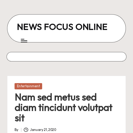
Skip
to
NEWS FOCUS ONLINE
content
Posted
Entertainment
in
Nam sed metus sed
diam tincidunt volutpat
sit
By
January 21, 2020
Posted