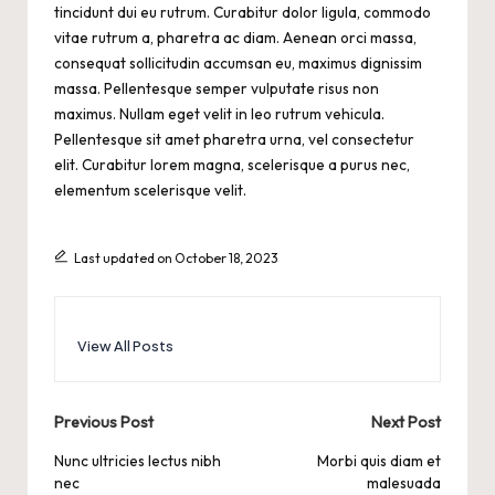
tincidunt dui eu rutrum. Curabitur dolor ligula, commodo
vitae rutrum a, pharetra ac diam. Aenean orci massa,
consequat sollicitudin accumsan eu, maximus dignissim
massa. Pellentesque semper vulputate risus non
maximus. Nullam eget velit in leo rutrum vehicula.
Pellentesque sit amet pharetra urna, vel consectetur
elit. Curabitur lorem magna, scelerisque a purus nec,
elementum scelerisque velit.
Last updated on October 18, 2023
View All Posts
Post
Previous Post
Next Post
navigation
Nunc ultricies lectus nibh
Morbi quis diam et
nec
malesuada