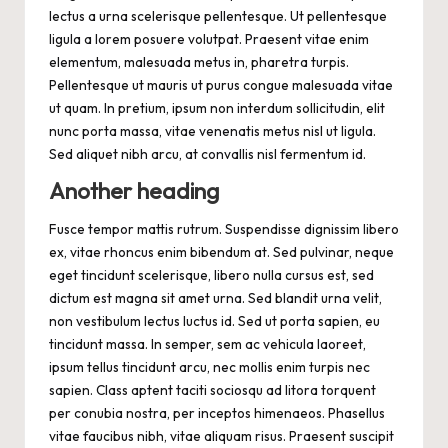
lectus a urna scelerisque pellentesque. Ut pellentesque
ligula a lorem posuere volutpat. Praesent vitae enim
elementum, malesuada metus in, pharetra turpis.
Pellentesque ut mauris ut purus congue malesuada vitae
ut quam. In pretium, ipsum non interdum sollicitudin, elit
nunc porta massa, vitae venenatis metus nisl ut ligula.
Sed aliquet nibh arcu, at convallis nisl fermentum id.
Another heading
Fusce tempor mattis rutrum. Suspendisse dignissim libero
ex, vitae rhoncus enim bibendum at. Sed pulvinar, neque
eget tincidunt scelerisque, libero nulla cursus est, sed
dictum est magna sit amet urna. Sed blandit urna velit,
non vestibulum lectus luctus id. Sed ut porta sapien, eu
tincidunt massa. In semper, sem ac vehicula laoreet,
ipsum tellus tincidunt arcu, nec mollis enim turpis nec
sapien. Class aptent taciti sociosqu ad litora torquent
per conubia nostra, per inceptos himenaeos. Phasellus
vitae faucibus nibh, vitae aliquam risus. Praesent suscipit