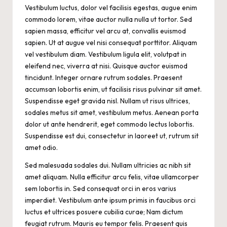
Vestibulum luctus, dolor vel facilisis egestas, augue enim
commodo lorem, vitae auctor nulla nulla ut tortor. Sed
sapien massa, efficitur vel arcu at, convallis euismod
sapien. Ut at augue vel nisi consequat porttitor. Aliquam
vel vestibulum diam. Vestibulum ligula elit, volutpat in
eleifend nec, viverra at nisi. Quisque auctor euismod
tincidunt. Integer ornare rutrum sodales. Praesent
accumsan lobortis enim, ut facilisis risus pulvinar sit amet.
Suspendisse eget gravida nisl. Nullam ut risus ultrices,
sodales metus sit amet, vestibulum metus. Aenean porta
dolor ut ante hendrerit, eget commodo lectus lobortis.
Suspendisse est dui, consectetur in laoreet ut, rutrum sit
amet odio.
Sed malesuada sodales dui. Nullam ultricies ac nibh sit
amet aliquam. Nulla efficitur arcu felis, vitae ullamcorper
sem lobortis in. Sed consequat orci in eros varius
imperdiet. Vestibulum ante ipsum primis in faucibus orci
luctus et ultrices posuere cubilia curae; Nam dictum
feugiat rutrum. Mauris eu tempor felis. Praesent quis