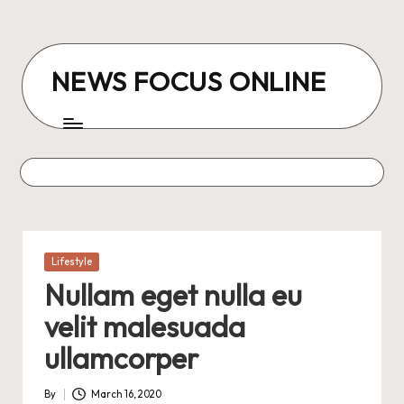
Skip
to
NEWS FOCUS ONLINE
content
Posted
Lifestyle
in
Nullam eget nulla eu
velit malesuada
ullamcorper
By
March 16, 2020
Posted