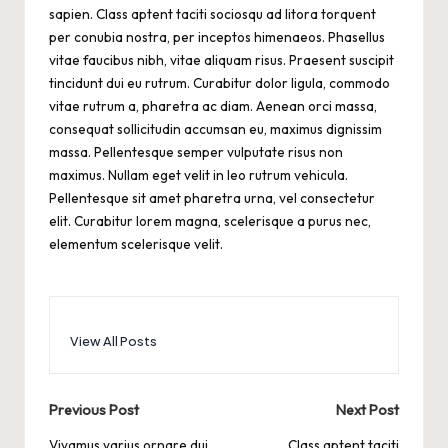
sapien. Class aptent taciti sociosqu ad litora torquent
per conubia nostra, per inceptos himenaeos. Phasellus
vitae faucibus nibh, vitae aliquam risus. Praesent suscipit
tincidunt dui eu rutrum. Curabitur dolor ligula, commodo
vitae rutrum a, pharetra ac diam. Aenean orci massa,
consequat sollicitudin accumsan eu, maximus dignissim
massa. Pellentesque semper vulputate risus non
maximus. Nullam eget velit in leo rutrum vehicula.
Pellentesque sit amet pharetra urna, vel consectetur
elit. Curabitur lorem magna, scelerisque a purus nec,
elementum scelerisque velit.
View All Posts
Post
Previous Post
Next Post
Vivamus varius ornare dui
Class aptent taciti