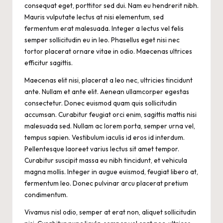
consequat eget, porttitor sed dui. Nam eu hendrerit nibh.
Mauris vulputate lectus at nisi elementum, sed
fermentum erat malesuada. Integer a lectus vel felis
semper sollicitudin eu in leo. Phasellus eget nisi nec
tortor placerat ornare vitae in odio. Maecenas ultrices
efficitur sagittis.
Maecenas elit nisi, placerat a leo nec, ultricies tincidunt
ante. Nullam et ante elit. Aenean ullamcorper egestas
consectetur. Donec euismod quam quis sollicitudin
accumsan. Curabitur feugiat orci enim, sagittis mattis nisi
malesuada sed. Nullam ac lorem porta, semper urna vel,
tempus sapien. Vestibulum iaculis id eros id interdum.
Pellentesque laoreet varius lectus sit amet tempor.
Curabitur suscipit massa eu nibh tincidunt, et vehicula
magna mollis. Integer in augue euismod, feugiat libero at,
fermentum leo. Donec pulvinar arcu placerat pretium
condimentum.
Vivamus nisl odio, semper at erat non, aliquet sollicitudin