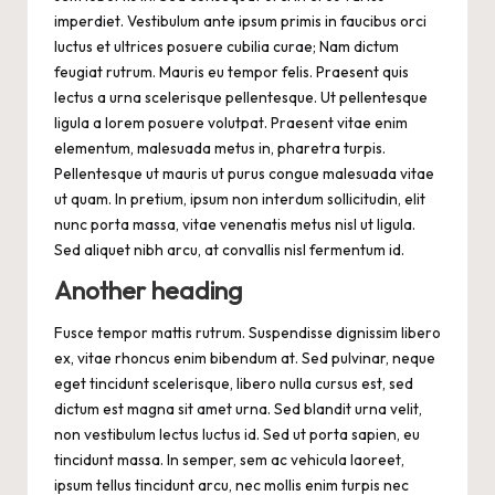
imperdiet. Vestibulum ante ipsum primis in faucibus orci
luctus et ultrices posuere cubilia curae; Nam dictum
feugiat rutrum. Mauris eu tempor felis. Praesent quis
lectus a urna scelerisque pellentesque. Ut pellentesque
ligula a lorem posuere volutpat. Praesent vitae enim
elementum, malesuada metus in, pharetra turpis.
Pellentesque ut mauris ut purus congue malesuada vitae
ut quam. In pretium, ipsum non interdum sollicitudin, elit
nunc porta massa, vitae venenatis metus nisl ut ligula.
Sed aliquet nibh arcu, at convallis nisl fermentum id.
Another heading
Fusce tempor mattis rutrum. Suspendisse dignissim libero
ex, vitae rhoncus enim bibendum at. Sed pulvinar, neque
eget tincidunt scelerisque, libero nulla cursus est, sed
dictum est magna sit amet urna. Sed blandit urna velit,
non vestibulum lectus luctus id. Sed ut porta sapien, eu
tincidunt massa. In semper, sem ac vehicula laoreet,
ipsum tellus tincidunt arcu, nec mollis enim turpis nec