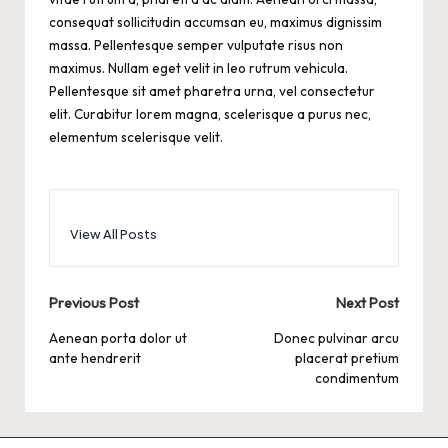
consequat sollicitudin accumsan eu, maximus dignissim
massa. Pellentesque semper vulputate risus non
maximus. Nullam eget velit in leo rutrum vehicula.
Pellentesque sit amet pharetra urna, vel consectetur
elit. Curabitur lorem magna, scelerisque a purus nec,
elementum scelerisque velit.
View All Posts
Post
Previous Post
Next Post
navigation
Aenean porta dolor ut
Donec pulvinar arcu
ante hendrerit
placerat pretium
condimentum