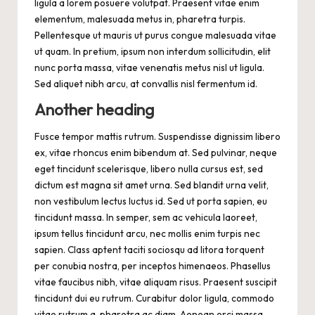
ligula a lorem posuere volutpat. Praesent vitae enim
elementum, malesuada metus in, pharetra turpis.
Pellentesque ut mauris ut purus congue malesuada vitae
ut quam. In pretium, ipsum non interdum sollicitudin, elit
nunc porta massa, vitae venenatis metus nisl ut ligula.
Sed aliquet nibh arcu, at convallis nisl fermentum id.
Another heading
Fusce tempor mattis rutrum. Suspendisse dignissim libero
ex, vitae rhoncus enim bibendum at. Sed pulvinar, neque
eget tincidunt scelerisque, libero nulla cursus est, sed
dictum est magna sit amet urna. Sed blandit urna velit,
non vestibulum lectus luctus id. Sed ut porta sapien, eu
tincidunt massa. In semper, sem ac vehicula laoreet,
ipsum tellus tincidunt arcu, nec mollis enim turpis nec
sapien. Class aptent taciti sociosqu ad litora torquent
per conubia nostra, per inceptos himenaeos. Phasellus
vitae faucibus nibh, vitae aliquam risus. Praesent suscipit
tincidunt dui eu rutrum. Curabitur dolor ligula, commodo
vitae rutrum a, pharetra ac diam. Aenean orci massa,