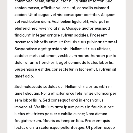
commodo lorem, vitae auctor nulla nulla ut tortor. Sed
sapien massa, efficitur vel arcu at, convallis euismod
sapien. Ut at augue vel nisi consequat porttitor. Aliquam
vel vestibulum diam. Vestibulum ligula elit, volutpat in
eleifend nec, viverra at nisi. Quisque auctor euismod
tincidunt. Integer ornare rutrum sodales. Praesent
accumsan lobortis enim, ut facilisis risus pulvinar sit amet.
Suspendisse eget gravida nisl. Nullam ut risus ultrices,
sodales metus sit amet, vestibulum metus. Aenean porta
dolor ut ante hendrerit, eget commodo lectus lobortis.
Suspendisse est dui, consectetur in laoreet ut, rutrum sit
amet odio.
Sed malesuada sodales dui. Nullam ultricies ac nibh sit
amet aliquam. Nulla efficitur arcu felis, vitae ullamcorper
sem lobortis in. Sed consequat orci in eros varius
imperdiet. Vestibulum ante ipsum primis in faucibus orci
luctus et ultrices posuere cubilia curae; Nam dictum
feugiat rutrum. Mauris eu tempor felis. Praesent quis
lectus a urna scelerisque pellentesque. Ut pellentesque