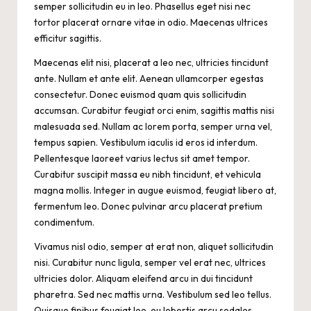
semper sollicitudin eu in leo. Phasellus eget nisi nec
tortor placerat ornare vitae in odio. Maecenas ultrices
efficitur sagittis.
Maecenas elit nisi, placerat a leo nec, ultricies tincidunt
ante. Nullam et ante elit. Aenean ullamcorper egestas
consectetur. Donec euismod quam quis sollicitudin
accumsan. Curabitur feugiat orci enim, sagittis mattis nisi
malesuada sed. Nullam ac lorem porta, semper urna vel,
tempus sapien. Vestibulum iaculis id eros id interdum.
Pellentesque laoreet varius lectus sit amet tempor.
Curabitur suscipit massa eu nibh tincidunt, et vehicula
magna mollis. Integer in augue euismod, feugiat libero at,
fermentum leo. Donec pulvinar arcu placerat pretium
condimentum.
Vivamus nisl odio, semper at erat non, aliquet sollicitudin
nisi. Curabitur nunc ligula, semper vel erat nec, ultrices
ultricies dolor. Aliquam eleifend arcu in dui tincidunt
pharetra. Sed nec mattis urna. Vestibulum sed leo tellus.
Quisque finibus feugiat leo, eu lobortis arcu sodales