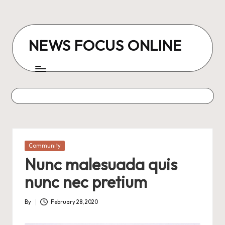
Skip
to
NEWS FOCUS ONLINE
content
Posted
Community
in
Nunc malesuada quis
nunc nec pretium
By
February 28, 2020
Posted
by