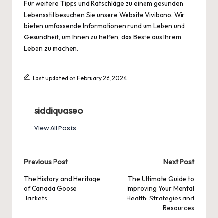
Für weitere Tipps und Ratschläge zu einem gesunden
Lebensstil besuchen Sie unsere Website
Vivibono
. Wir
bieten umfassende Informationen rund um Leben und
Gesundheit, um Ihnen zu helfen, das Beste aus Ihrem
Leben zu machen.
Last updated on February 26, 2024
siddiquaseo
View All Posts
Post
Previous Post
Next Post
navigation
The History and Heritage
The Ultimate Guide to
of Canada Goose
Improving Your Mental
Jackets
Health: Strategies and
Resources