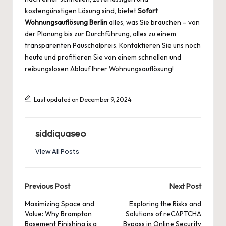
kostengünstigen Lösung sind, bietet
Sofort
Wohnungsauflösung Berlin
alles, was Sie brauchen – von
der Planung bis zur Durchführung, alles zu einem
transparenten Pauschalpreis. Kontaktieren Sie uns noch
heute und profitieren Sie von einem schnellen und
reibungslosen Ablauf Ihrer Wohnungsauflösung!
Last updated on December 9, 2024
siddiquaseo
View All Posts
Post
Previous Post
Next Post
navigation
Maximizing Space and
Exploring the Risks and
Value: Why Brampton
Solutions of reCAPTCHA
Basement Finishing is a
Bypass in Online Security