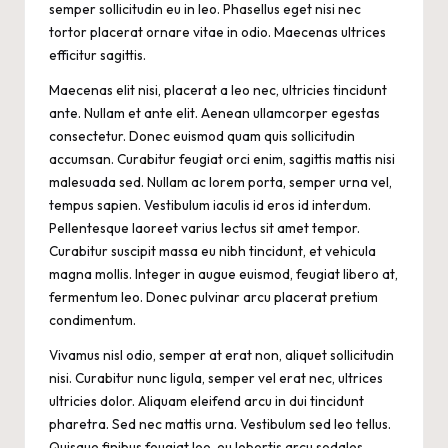
semper sollicitudin eu in leo. Phasellus eget nisi nec
tortor placerat ornare vitae in odio. Maecenas ultrices
efficitur sagittis.
Maecenas elit nisi, placerat a leo nec, ultricies tincidunt
ante. Nullam et ante elit. Aenean ullamcorper egestas
consectetur. Donec euismod quam quis sollicitudin
accumsan. Curabitur feugiat orci enim, sagittis mattis nisi
malesuada sed. Nullam ac lorem porta, semper urna vel,
tempus sapien. Vestibulum iaculis id eros id interdum.
Pellentesque laoreet varius lectus sit amet tempor.
Curabitur suscipit massa eu nibh tincidunt, et vehicula
magna mollis. Integer in augue euismod, feugiat libero at,
fermentum leo. Donec pulvinar arcu placerat pretium
condimentum.
Vivamus nisl odio, semper at erat non, aliquet sollicitudin
nisi. Curabitur nunc ligula, semper vel erat nec, ultrices
ultricies dolor. Aliquam eleifend arcu in dui tincidunt
pharetra. Sed nec mattis urna. Vestibulum sed leo tellus.
Quisque finibus feugiat leo, eu lobortis arcu sodales