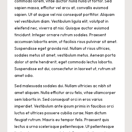
commodo lorem, vitae auctor nulla nulla ut tortor. Sed
sapien massa, efficitur vel arcu at, convallis euismod
sapien. Ut at augue vel nisi consequat porttitor. Aliquam
vel vestibulum diam. Vestibulum ligula elit, volutpat in
eleifend nec, viverra at nisi. Quisque auctor euismod
tincidunt. Integer ornare rutrum sodales. Praesent
accumsan lobortis enim, ut facilisis risus pulvinar sit amet.
Suspendisse eget gravida nisl. Nullam ut risus ultrices,
sodales metus sit amet, vestibulum metus. Aenean porta
dolor ut ante hendrerit, eget commodo lectus lobortis.
Suspendisse est dui, consectetur in laoreet ut, rutrum sit
amet odio.
Sed malesuada sodales dui. Nullam ultricies ac nibh sit
amet aliquam. Nulla efficitur arcu felis, vitae ullamcorper
sem lobortis in. Sed consequat orci in eros varius
imperdiet. Vestibulum ante ipsum primis in faucibus orci
luctus et ultrices posuere cubilia curae; Nam dictum
feugiat rutrum. Mauris eu tempor felis. Praesent quis
lectus a urna scelerisque pellentesque. Ut pellentesque