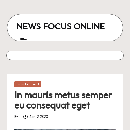
Skip
to
NEWS FOCUS ONLINE
content
Posted
Entertainment
in
In mauris metus semper
eu consequat eget
By
April 2, 2020
Posted
by