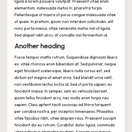
ligula a lorem posuere volutpat. Praesent vitae enim
elementum, malesuada metus in, pharetra turpis.
Pellentesque ut mauris ut purus congue malesuada vitae
ut quam. In pretium, ipsum non interdum sollicitudin, elit
nunc porta massa, vitae venenatis metus nisl ut ligula.
Sed aliquet nibh arcu, at convallis nisl fermentum id.
Another heading
Fusce tempor mattis rutrum. Suspendisse dignissim libero
ex, vitae rhoncus enim bibendum at. Sed pulvinar, neque
eget tincidunt scelerisque, libero nulla cursus est, sed
dictum est magna sit amet urna. Sed blandit urna velit,
non vestibulum lectus luctus id. Sed ut porta sapien, eu
tincidunt massa. In semper, sem ac vehicula laoreet,
ipsum tellus tincidunt arcu, nec mollis enim turpis nec
sapien. Class aptent taciti sociosqu ad litora torquent
per conubia nostra, per inceptos himenaeos. Phasellus
vitae faucibus nibh, vitae aliquam risus. Praesent suscipit
tincidunt dui eu rutrum. Curabitur dolor ligula, commodo
vitae rutrum a, pharetra ac diam. Aenean orci massa,