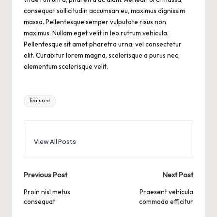
consequat sollicitudin accumsan eu, maximus dignissim
massa. Pellentesque semper vulputate risus non
maximus. Nullam eget velit in leo rutrum vehicula.
Pellentesque sit amet pharetra urna, vel consectetur
elit. Curabitur lorem magna, scelerisque a purus nec,
elementum scelerisque velit.
Tags:
featured
View All Posts
Post
Previous Post
Next Post
navigation
Proin nisl metus
Praesent vehicula
consequat
commodo efficitur