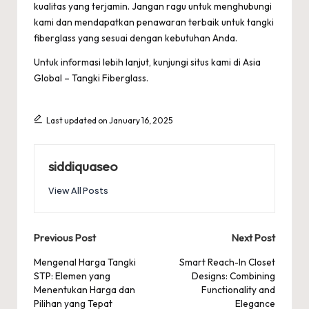
kualitas yang terjamin. Jangan ragu untuk menghubungi
kami dan mendapatkan penawaran terbaik untuk tangki
fiberglass yang sesuai dengan kebutuhan Anda.
Untuk informasi lebih lanjut, kunjungi situs kami di
Asia
Global – Tangki Fiberglass
.
Last updated on January 16, 2025
siddiquaseo
View All Posts
Post
Previous Post
Next Post
navigation
Mengenal Harga Tangki
Smart Reach-In Closet
STP: Elemen yang
Designs: Combining
Menentukan Harga dan
Functionality and
Pilihan yang Tepat
Elegance