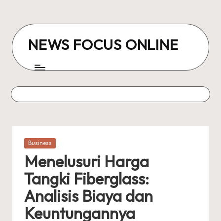
Skip
to
NEWS FOCUS ONLINE
content
Posted
Business
in
Menelusuri Harga
Tangki Fiberglass:
Analisis Biaya dan
Keuntungannya