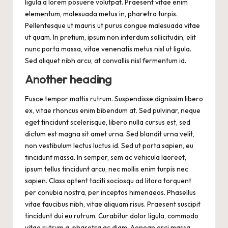
ligula a lorem posuere volutpat. Praesent vitae enim
elementum, malesuada metus in, pharetra turpis.
Pellentesque ut mauris ut purus congue malesuada vitae
ut quam. In pretium, ipsum non interdum sollicitudin, elit
nunc porta massa, vitae venenatis metus nisl ut ligula.
Sed aliquet nibh arcu, at convallis nisl fermentum id.
Another heading
Fusce tempor mattis rutrum. Suspendisse dignissim libero
ex, vitae rhoncus enim bibendum at. Sed pulvinar, neque
eget tincidunt scelerisque, libero nulla cursus est, sed
dictum est magna sit amet urna. Sed blandit urna velit,
non vestibulum lectus luctus id. Sed ut porta sapien, eu
tincidunt massa. In semper, sem ac vehicula laoreet,
ipsum tellus tincidunt arcu, nec mollis enim turpis nec
sapien. Class aptent taciti sociosqu ad litora torquent
per conubia nostra, per inceptos himenaeos. Phasellus
vitae faucibus nibh, vitae aliquam risus. Praesent suscipit
tincidunt dui eu rutrum. Curabitur dolor ligula, commodo
vitae rutrum a, pharetra ac diam. Aenean orci massa,