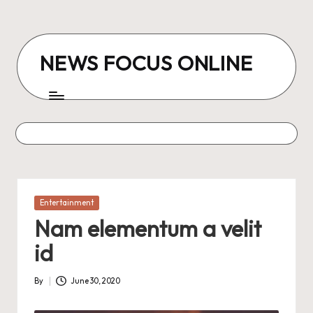
Skip
to
NEWS FOCUS ONLINE
content
Posted
Entertainment
in
Nam elementum a velit
id
By
June 30, 2020
Posted
by