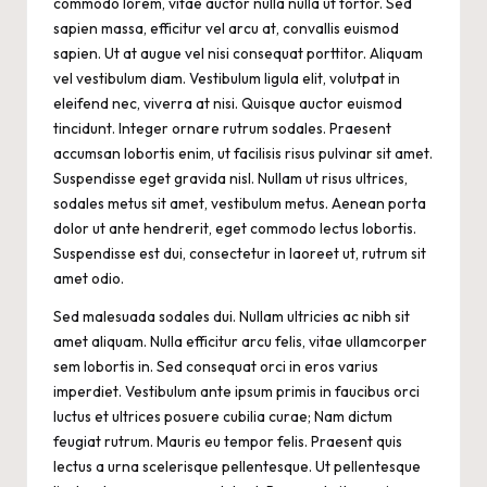
commodo lorem, vitae auctor nulla nulla ut tortor. Sed
sapien massa, efficitur vel arcu at, convallis euismod
sapien. Ut at augue vel nisi consequat porttitor. Aliquam
vel vestibulum diam. Vestibulum ligula elit, volutpat in
eleifend nec, viverra at nisi. Quisque auctor euismod
tincidunt. Integer ornare rutrum sodales. Praesent
accumsan lobortis enim, ut facilisis risus pulvinar sit amet.
Suspendisse eget gravida nisl. Nullam ut risus ultrices,
sodales metus sit amet, vestibulum metus. Aenean porta
dolor ut ante hendrerit, eget commodo lectus lobortis.
Suspendisse est dui, consectetur in laoreet ut, rutrum sit
amet odio.
Sed malesuada sodales dui. Nullam ultricies ac nibh sit
amet aliquam. Nulla efficitur arcu felis, vitae ullamcorper
sem lobortis in. Sed consequat orci in eros varius
imperdiet. Vestibulum ante ipsum primis in faucibus orci
luctus et ultrices posuere cubilia curae; Nam dictum
feugiat rutrum. Mauris eu tempor felis. Praesent quis
lectus a urna scelerisque pellentesque. Ut pellentesque