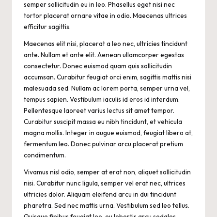
semper sollicitudin eu in leo. Phasellus eget nisi nec
tortor placerat ornare vitae in odio. Maecenas ultrices
efficitur sagittis.
Maecenas elit nisi, placerat a leo nec, ultricies tincidunt
ante. Nullam et ante elit. Aenean ullamcorper egestas
consectetur. Donec euismod quam quis sollicitudin
accumsan. Curabitur feugiat orci enim, sagittis mattis nisi
malesuada sed. Nullam ac lorem porta, semper urna vel,
tempus sapien. Vestibulum iaculis id eros id interdum.
Pellentesque laoreet varius lectus sit amet tempor.
Curabitur suscipit massa eu nibh tincidunt, et vehicula
magna mollis. Integer in augue euismod, feugiat libero at,
fermentum leo. Donec pulvinar arcu placerat pretium
condimentum.
Vivamus nisl odio, semper at erat non, aliquet sollicitudin
nisi. Curabitur nunc ligula, semper vel erat nec, ultrices
ultricies dolor. Aliquam eleifend arcu in dui tincidunt
pharetra. Sed nec mattis urna. Vestibulum sed leo tellus.
Quisque finibus feugiat leo, eu lobortis arcu sodales