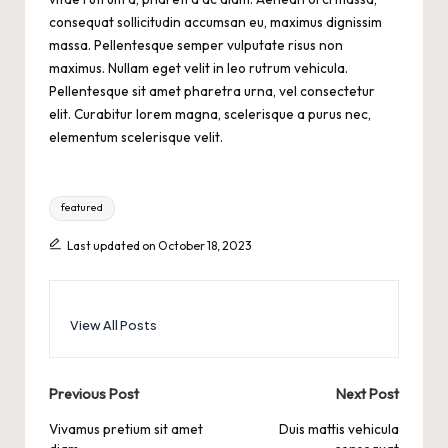
consequat sollicitudin accumsan eu, maximus dignissim
massa. Pellentesque semper vulputate risus non
maximus. Nullam eget velit in leo rutrum vehicula.
Pellentesque sit amet pharetra urna, vel consectetur
elit. Curabitur lorem magna, scelerisque a purus nec,
elementum scelerisque velit.
Tags:
featured
Last updated on October 18, 2023
View All Posts
Post
Previous Post
Next Post
navigation
Vivamus pretium sit amet
Duis mattis vehicula