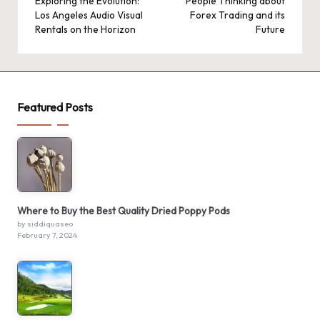
navigation
Exploring the Evolution:
People Thinking about
Los Angeles Audio Visual
Forex Trading and its
Rentals on the Horizon
Future
Featured Posts
Where to Buy the Best Quality Dried Poppy Pods
by siddiquaseo
February 7, 2024