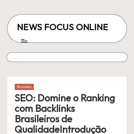
Skip
to
NEWS FOCUS ONLINE
content
Posted
Business
in
SEO: Domine o Ranking
com Backlinks
Brasileiros de
QualidadeIntrodução